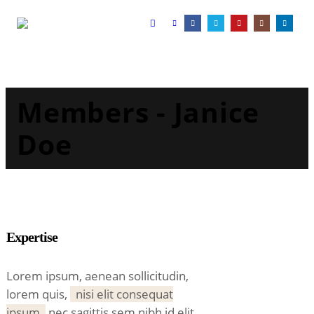
Members - Janice
Doe
Expertise
Lorem ipsum, aenean sollicitudin,
lorem quis,
nisi elit consequat
ipsum
nec sagittis sem nibh id elit.